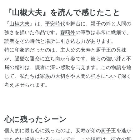
『
山椒大夫
』を読んで感じたこと
『
山椒大夫
』は、
平安時代
を舞台に、親子の絆と人間の
強さを描いた作品です。
森鴎外
の筆致は非常に繊細で、
読者をその時代と場所に引き込む力があります。
特に印象的だったのは、主人公の
安寿と厨子王
の兄妹
が、過酷な運命に立ち向かう姿です。彼らの強い絆と不
屈の精神は、読者に深い感動を与えます。この物語を通
じて、私たちは家族の大切さや人間の強さについて深く
考えさせられます。
心に残ったシーン
個人的に最も心に残ったのは、安寿が弟の
厨子
王を逃が
すために犠牲になるシーンです。この場面は、彼女の無