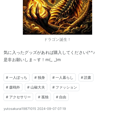
ドラゴン誕生！
気に入ったグッズがあれば購入してください(^^♪
是非お願いしま～す！m(_ _)m
#
一人ぼっち
#
独身
#
一人暮らし
#
読書
#
森鴎外
#
山椒大夫
#
ファッション
#
アクセサリー
#
孤独
#
自由
yutosakurai19871015
2024-09-07 07:19