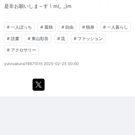
是非お願いしま～す！m(_ _)m
#
一人ぼっち
#
孤独
#
自由
#
独身
#
一人暮らし
#
読書
#
東山彰良
#
流
#
ファッション
#
アクセサリー
yutosakurai19871015
2025-02-25 00:00